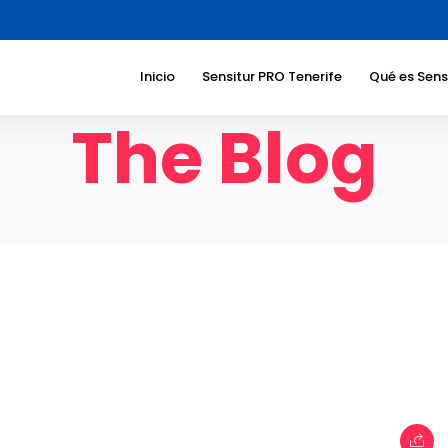
Inicio
Sensitur PRO Tenerife
Qué es Sens
The Blog
Beneficios 
Sociedad
Beneficios 
turístico
Sectores a
dirigimos
Temáticas
Responsabi
Corporati