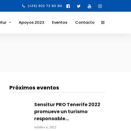
(+34) 922 73 90 90
itur
Apoyos 2023
Eventos
Contacto
y Valores para la
para el destino
 los que nos
 y formatos
Próximos eventos
lidad Social
va
Sensitur PRO Tenerife 2022
promueve un turismo
responsable...
octubre 6, 2022