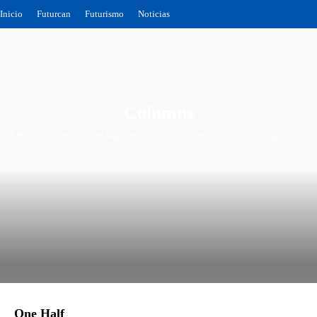
Inicio
Futurcan
Futurismo
Noticias
Columns
This is sample of page tagline and you can set it up using page option
One Half