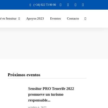
(+34) 922 73 90 90
é es Sensitur
Apoyos 2023
Eventos
Contacto
Beneficios y Valores para la
Sociedad
Beneficios para el destino turístico
Sectores a los que nos dirigimos
Temáticas y formatos
Responsabilidad Social Corporativa
Próximos eventos
Sensitur PRO Tenerife 2022
promueve un turismo
responsable...
octubre 6, 2022