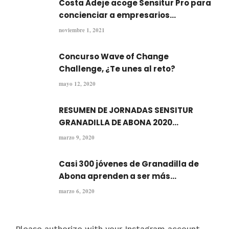
Costa Adeje acoge Sensitur Pro para
concienciar a empresarios...
noviembre 1, 2021
Concurso Wave of Change
Challenge, ¿Te unes al reto?
mayo 12, 2020
RESUMEN DE JORNADAS SENSITUR
GRANADILLA DE ABONA 2020...
marzo 9, 2020
Casi 300 jóvenes de Granadilla de
Abona aprenden a ser más...
marzo 6, 2020
Please authorize with your Instagram account