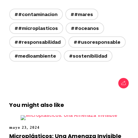
##contaminacion
##mares
##microplasticos
##oceanos
##responsabilidad
##usoresponsable
#medioambiente
#sostenibilidad
You might also like
mayo 23, 2024
Microplásticos: Una Amenaza Invisible