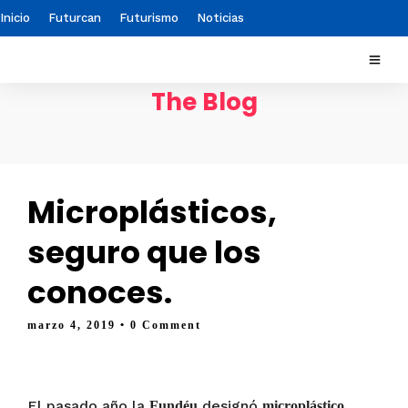
Inicio
Futurcan
Futurismo
Noticias
The Blog
Microplásticos,
seguro que los
conoces.
marzo 4, 2019
• 0 Comment
El pasado año la
designó
Fundéu
microplástico