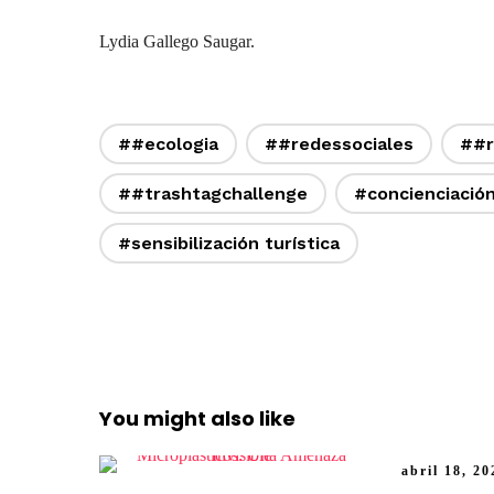
Lydia Gallego Saugar.
##ecologia
##redessociales
##r
##trashtagchallenge
#concienciació
#sensibilización turística
You might also like
abril 18, 20