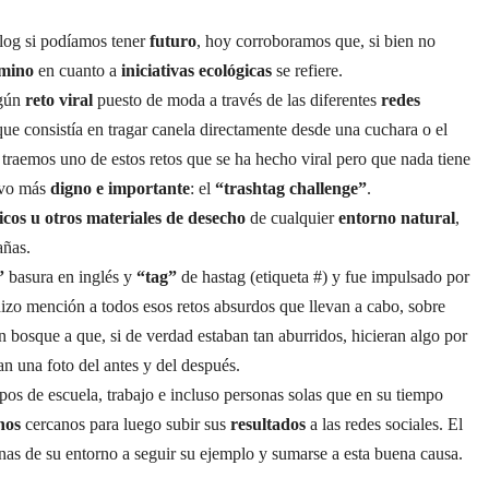
log si podíamos tener
futuro
, hoy corroboramos que, si bien no
mino
en cuanto a
iniciativas ecológicas
se refiere.
gún
reto viral
puesto de moda a través de las diferentes
redes
que consistía en tragar canela directamente desde una cuchara o el
aemos uno de estos retos que se ha hecho viral pero que nada tiene
tivo más
digno e importante
: el
“trashtag challenge”
.
ticos u otros materiales de desecho
de cualquier
entorno natural
,
añas.
”
basura en inglés y
“tag”
de hastag (etiqueta #) y fue impulsado por
izo mención a todos esos retos absurdos que llevan a cabo, sobre
n bosque a que, si de verdad estaban tan aburridos, hicieran algo por
n una foto del antes y del después.
os de escuela, trabajo e incluso personas solas que en su tiempo
nos
cercanos para luego subir sus
resultados
a las redes sociales. El
onas de su entorno a seguir su ejemplo y sumarse a esta buena causa.