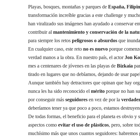
Playas, bosques, montañas y parques de
España, Filipi
transformación increíble gracias a este challenge y much
han viralizado sus imágenes han ayudado a conservar en
contribuir al
mantenimiento y conservación de la natu
para siempre los retos
peligrosos o absurdos
que inunda
En cualquier caso, este reto
no es nuevo
porque comenzó 
verdad manos a la obra. En nuestro país, el actor
Jon Ko
mes a centenares de jóvenes en las playas de
Bizkaia
par
tirado en lugares que no debíamos, dejando de usar pape
Aunque también hay detractores que opinan que hay org
nunca les ha sido reconocido el
mérito
porque no han sub
por conseguir más
seguidores
en vez de por la
verdadera
deberíamos tener ya que poco a poco, estamos destruyen
De todas formas, el beneficio para el planeta es obvio y s
aspectos como
evitar el uso de plásticos
, pero, sobre to
muchísimo más que unos cuantos seguidores: habremos g