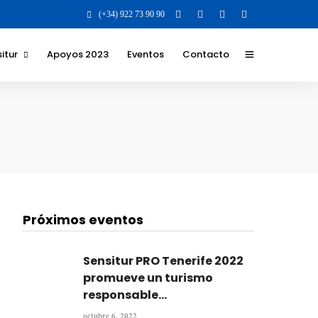
(+34) 922 73 90 90
itur
Apoyos 2023
Eventos
Contacto
 y Valores para la
 para el destino
 los que nos
 y formatos
ilidad Social
Próximos eventos
va
Sensitur PRO Tenerife 2022
promueve un turismo
responsable...
octubre 6, 2022