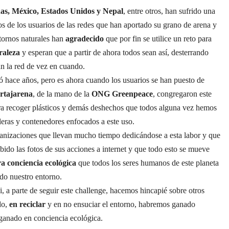
nas, México, Estados Unidos y Nepal
, entre otros, han sufrido una
os de los usuarios de las redes que han aportado su grano de arena y
tornos naturales han
agradecido
que por fin se utilice un reto para
raleza
y esperan que a partir de ahora todos sean así, desterrando
n la red de vez en cuando.
hace años, pero es ahora cuando los usuarios se han puesto de
rtajarena
, de la mano de la
ONG Greenpeace
, congregaron este
a recoger plásticos y demás deshechos que todos alguna vez hemos
leras y contenedores enfocados a este uso.
anizaciones que llevan mucho tiempo dedicándose a esta labor y que
ido las fotos de sus acciones a internet y que todo esto se mueve
 conciencia ecológica
que todos los seres humanos de este planeta
do nuestro entorno.
i, a parte de seguir este challenge, hacemos hincapié sobre otros
do,
en reciclar
y en no ensuciar el entorno, habremos ganado
anado en conciencia ecológica.