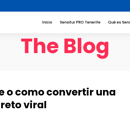
Inicio
Sensitur PRO Tenerife
Qué es Sens
The Blog
Beneficios
Sociedad
Beneficios
turístico
Sectores a
dirigimos
Temáticas
e o como convertir una
Responsab
Corporati
reto viral