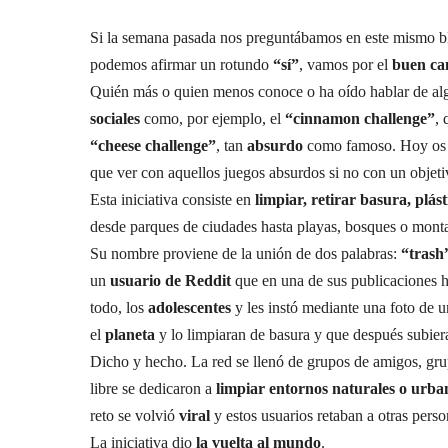
Si la semana pasada nos preguntábamos en este mismo b
podemos afirmar un rotundo
“sí”
, vamos por el
buen ca
Quién más o quien menos conoce o ha oído hablar de al
sociales
como, por ejemplo, el
“cinnamon challenge”
, 
“cheese challenge”
, tan
absurdo
como famoso. Hoy os tr
que ver con aquellos juegos absurdos si no con un obje
Esta iniciativa consiste en
limpiar, retirar basura, plás
desde parques de ciudades hasta playas, bosques o mont
Su nombre proviene de la unión de dos palabras:
“trash
un
usuario de Reddit
que en una de sus publicaciones h
todo, los
adolescentes
y les instó mediante una foto de u
el
planeta
y lo limpiaran de basura y que después subiera
Dicho y hecho. La red se llenó de grupos de amigos, grup
libre se dedicaron a
limpiar entornos naturales o urba
reto se volvió
viral
y estos usuarios retaban a otras pers
La iniciativa dio
la vuelta al mundo
.