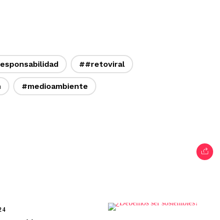
esponsabilidad
##retoviral
n
#medioambiente
24