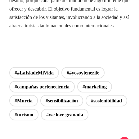
destino, porque cada parte del mundo tiene algo diferente que
ofrecer y descubrir. El objetivo fundamental es lograr la
satisfacción de los visitantes, involucrando a la sociedad y así
atraer a turistas tanto nacionales como internacionales.
##LaIsladeMiVida
##yosoytenerife
#campañas perteneciencia
#marketing
#Murcia
#sensibilización
#sostenibilidad
#turismo
#we love granada