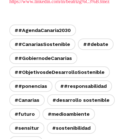
https://www.linkedin.com/in/beatrizg%C3%B3mez
##AgendaCanaria2030
##CanariasSostenible
##debate
##GobiernodeCanarias
##ObjetivosdeDesarrolloSostenible
##ponencias
##responsabilidad
#Canarias
#desarrollo sostenible
#futuro
#medioambiente
#sensitur
#sostenibilidad