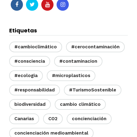
Etiquetas
#cambioclimático
#cerocontaminación
#consciencia
#contaminacion
#ecologia
#microplasticos
#responsabilidad
#TurismoSostenible
biodiversidad
cambio climático
Canarias
CO2
concienciación
concienciación medioambiental