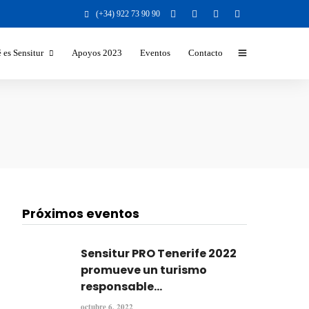
(+34) 922 73 90 90
 es Sensitur
Apoyos 2023
Eventos
Contacto
Beneficios y Valores para la
Sociedad
Beneficios para el destino turístico
Sectores a los que nos dirigimos
Temáticas y formatos
Responsabilidad Social Corporativa
Próximos eventos
Sensitur PRO Tenerife 2022
promueve un turismo
responsable...
octubre 6, 2022