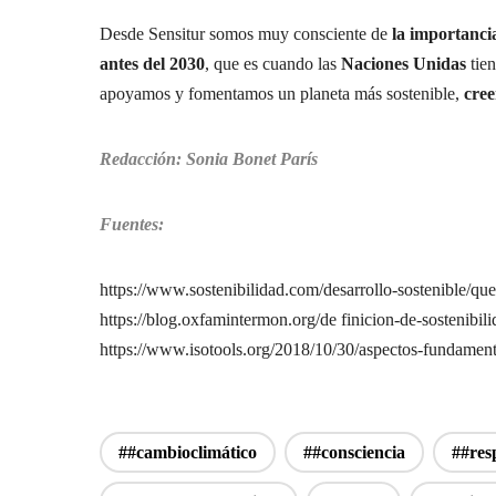
Desde Sensitur somos muy consciente de
la importanci
antes del 2030
, que es cuando las
Naciones Unidas
tien
apoyamos y fomentamos un planeta más sostenible,
cree
Redacción: Sonia Bonet París
Fuentes:
https://www.sostenibilidad.com/desarrollo-sostenible/que-
https://blog.oxfamintermon.org/de finicion-de-sostenibili
https://www.isotools.org/2018/10/30/aspectos-fundamenta
##cambioclimático
##consciencia
##res