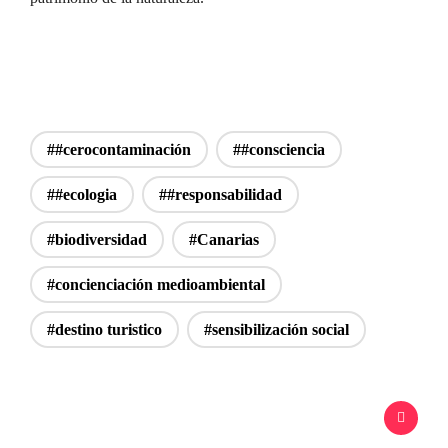
##cerocontaminación
##consciencia
##ecologia
##responsabilidad
#biodiversidad
#Canarias
#concienciación medioambiental
#destino turistico
#sensibilización social