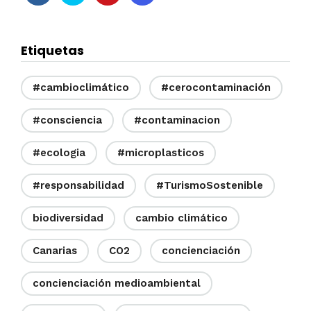
Etiquetas
#cambioclimático
#cerocontaminación
#consciencia
#contaminacion
#ecologia
#microplasticos
#responsabilidad
#TurismoSostenible
biodiversidad
cambio climático
Canarias
CO2
concienciación
concienciación medioambiental