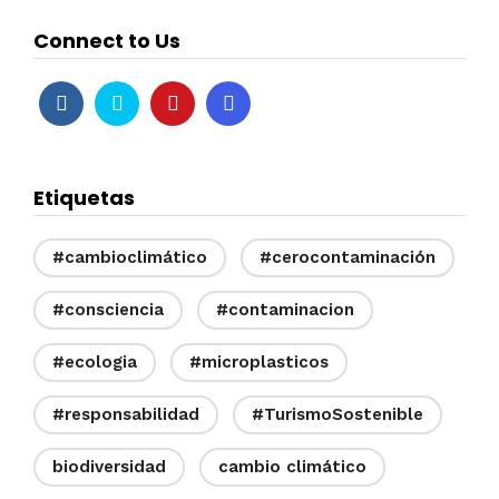
Connect to Us
Etiquetas
#cambioclimático
#cerocontaminación
#consciencia
#contaminacion
#ecologia
#microplasticos
#responsabilidad
#TurismoSostenible
biodiversidad
cambio climático