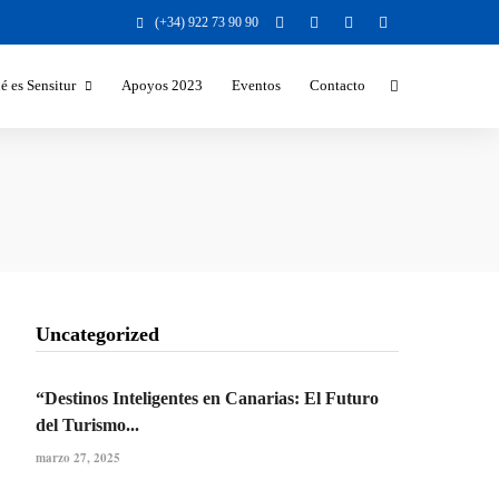
(+34) 922 73 90 90
é es Sensitur
Apoyos 2023
Eventos
Contacto
Beneficios y Valores para la
Sociedad
Beneficios para el destino turístico
Sectores a los que nos dirigimos
Temáticas y formatos
Responsabilidad Social Corporativa
Uncategorized
“Destinos Inteligentes en Canarias: El Futuro
del Turismo...
marzo 27, 2025