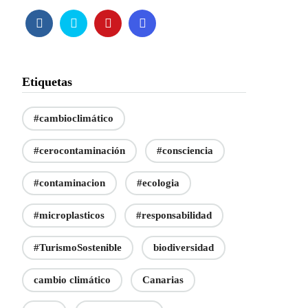
Etiquetas
#cambioclimático
#cerocontaminación
#consciencia
#contaminacion
#ecologia
#microplasticos
#responsabilidad
#TurismoSostenible
biodiversidad
cambio climático
Canarias