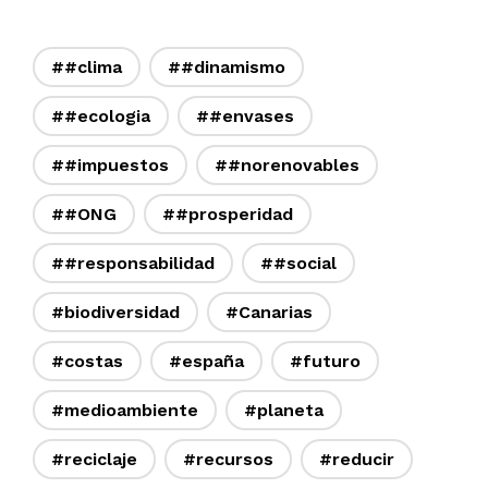
##clima
##dinamismo
##ecologia
##envases
##impuestos
##norenovables
##ONG
##prosperidad
##responsabilidad
##social
#biodiversidad
#Canarias
#costas
#españa
#futuro
#medioambiente
#planeta
#reciclaje
#recursos
#reducir