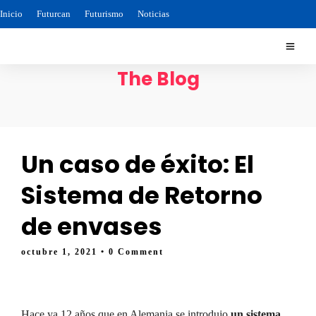
Inicio
Futurcan
Futurismo
Noticias
The Blog
Un caso de éxito: El
Sistema de Retorno
de envases
octubre 1, 2021
• 0 Comment
Hace ya 12 años que en Alemania se introdujo
un sistema