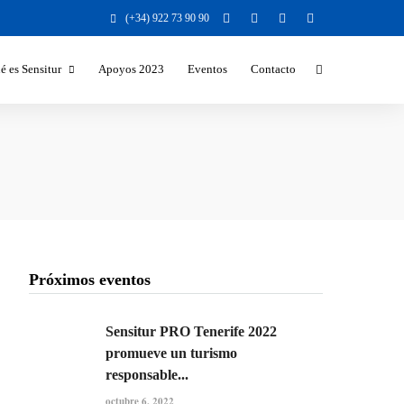
(+34) 922 73 90 90
é es Sensitur
Apoyos 2023
Eventos
Contacto
Beneficios y Valores para la
Sociedad
Beneficios para el destino turístico
Sectores a los que nos dirigimos
Temáticas y formatos
Responsabilidad Social Corporativa
Próximos eventos
Sensitur PRO Tenerife 2022
promueve un turismo
responsable...
octubre 6, 2022