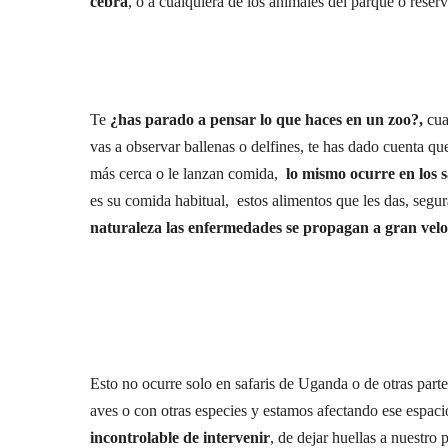
cebra
, o a cualquiera de los animales del parque o reserv
Te
¿has parado a pensar lo que haces en un zoo?,
cua
vas a observar ballenas o delfines, te has dado cuenta que
más cerca o le lanzan comida,
lo mismo ocurre en los s
es su comida habitual, estos alimentos que les das, se
naturaleza las enfermedades se propagan a gran vel
Alimentando al Leo
Esto no ocurre solo en safaris de Uganda o de otras parte
aves o con otras especies y estamos afectando ese espac
incontrolable de intervenir
, de dejar huellas a nuestro