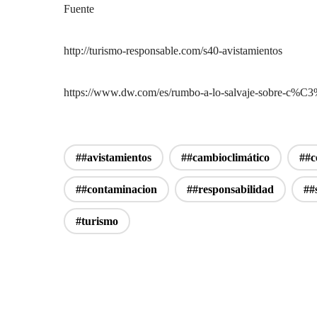
Fuente
http://turismo-responsable.com/s40-avistamientos
https://www.dw.com/es/rumbo-a-lo-salvaje-sobre-c%C3%
##avistamientos
##cambioclimático
##c
##contaminacion
##responsabilidad
##
#turismo