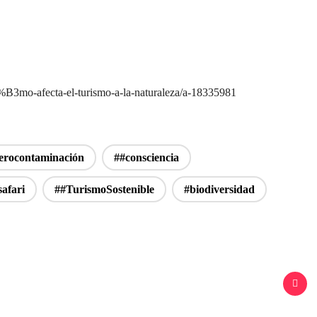
B3mo-afecta-el-turismo-a-la-naturaleza/a-18335981
erocontaminación
##consciencia
safari
##TurismoSostenible
#biodiversidad