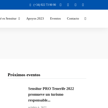
(+34) 922 73 90 90
é es Sensitur
Apoyos 2023
Eventos
Contacto
Beneficios y Valores para la
Sociedad
Beneficios para el destino turístico
Sectores a los que nos dirigimos
Temáticas y formatos
Responsabilidad Social Corporativa
Próximos eventos
Sensitur PRO Tenerife 2022
promueve un turismo
responsable...
octubre 6, 2022