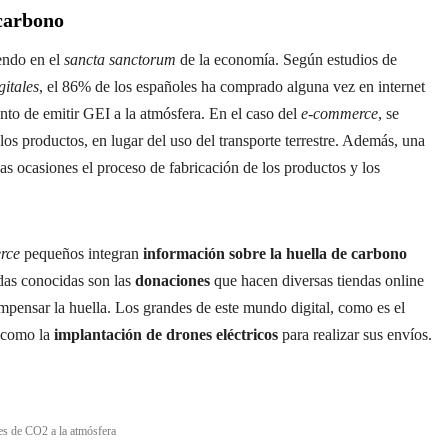
 carbono
endo en el
sancta sanctorum
de la economía. Según estudios de
gitales
, el 86% de los españoles ha comprado alguna vez en internet
nto de emitir GEI a la atmósfera. En el caso del
e-commerce
, se
los productos, en lugar del uso del transporte terrestre. Además, una
s ocasiones el proceso de fabricación de los productos y los
rce
pequeños integran
información sobre la huella de carbono
idas conocidas son las
donaciones
que hacen diversas tiendas online
mpensar la huella. Los grandes de este mundo digital, como es el
s como la
implantación de drones eléctricos
para realizar sus envíos.
s de CO2 a la atmósfera