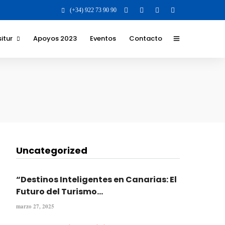
(+34) 922 73 90 90
itur
Apoyos 2023
Eventos
Contacto
 y Valores para la
 para el destino
 los que nos
 y formatos
Uncategorized
ilidad Social
va
“Destinos Inteligentes en Canarias: El
Futuro del Turismo...
marzo 27, 2025