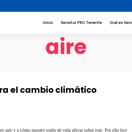
Inicio
Sensitur PRO Tenerife
Qué es Sens
aire
Beneficios
Sociedad
Beneficios
turístico
Sectores a
dirigimos
Temáticas
ra el cambio climático
Responsab
Corporati
o aire y a cómo nuestro estilo de vida afecta sobre este. Por ello hoy