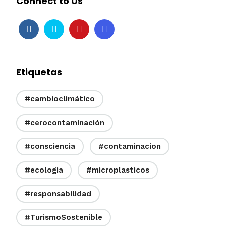
Connect to Us
Etiquetas
#cambioclimático
#cerocontaminación
#consciencia
#contaminacion
#ecologia
#microplasticos
#responsabilidad
#TurismoSostenible