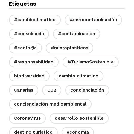
Etiquetas
#cambioclimático
#cerocontaminación
#consciencia
#contaminacion
#ecologia
#microplasticos
#responsabilidad
#TurismoSostenible
biodiversidad
cambio climático
Canarias
CO2
concienciación
concienciación medioambiental
Coronavirus
desarrollo sostenible
destino turistico
economía