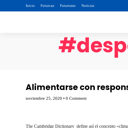
Inicio
Futurcan
Futurismo
Noticias
#despe
Alimentarse con respo
noviembre 25, 2020
•
0 Comment
The Cambridge Dictionary define así el concepto «clima