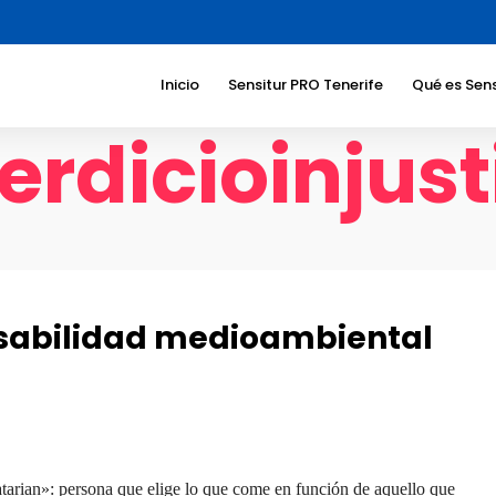
Inicio
Sensitur PRO Tenerife
Qué es Sens
rdicioinjust
Beneficios
Sociedad
Beneficios
turístico
Sectores a
dirigimos
Temáticas
nsabilidad medioambiental
Responsab
Corporati
tarian»: persona que elige lo que come en función de aquello que