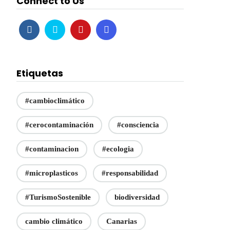
Connect to Us
Etiquetas
#cambioclimático
#cerocontaminación
#consciencia
#contaminacion
#ecologia
#microplasticos
#responsabilidad
#TurismoSostenible
biodiversidad
cambio climático
Canarias