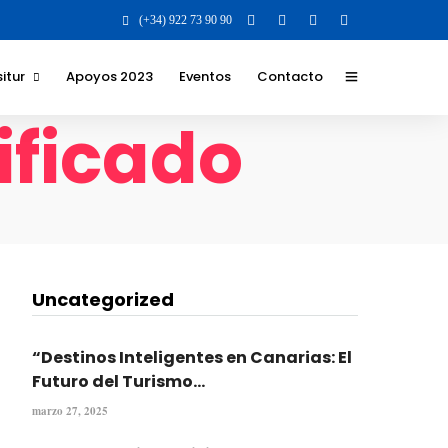
(+34) 922 73 90 90
itur
Apoyos 2023
Eventos
Contacto
ificado
 y Valores para la
 para el destino
 los que nos
 y formatos
Uncategorized
ilidad Social
va
“Destinos Inteligentes en Canarias: El
Futuro del Turismo...
marzo 27, 2025