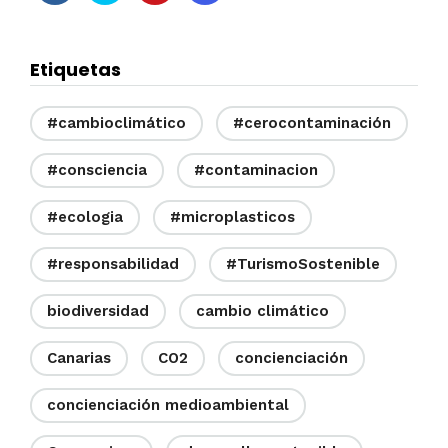
Etiquetas
#cambioclimático
#cerocontaminación
#consciencia
#contaminacion
#ecologia
#microplasticos
#responsabilidad
#TurismoSostenible
biodiversidad
cambio climático
Canarias
CO2
concienciación
concienciación medioambiental