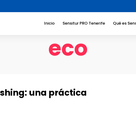
Inicio
Sensitur PRO Tenerife
Qué es Sens
eco
Beneficios
Sociedad
Beneficios
turístico
Sectores a
dirigimos
Temáticas
shing: una práctica
Responsab
Corporati