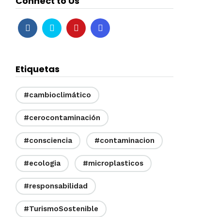
Connect to Us
Etiquetas
#cambioclimático
#cerocontaminación
#consciencia
#contaminacion
#ecologia
#microplasticos
#responsabilidad
#TurismoSostenible