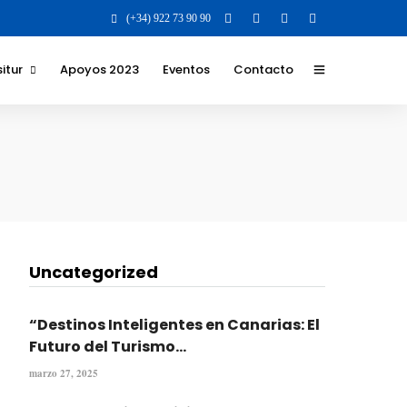
(+34) 922 73 90 90
itur
Apoyos 2023
Eventos
Contacto
 y Valores para la
 para el destino
 los que nos
 y formatos
Uncategorized
ilidad Social
va
“Destinos Inteligentes en Canarias: El
Futuro del Turismo...
marzo 27, 2025