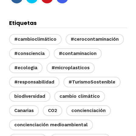
Etiquetas
#cambioclimático
#cerocontaminación
#consciencia
#contaminacion
#ecologia
#microplasticos
#responsabilidad
#TurismoSostenible
biodiversidad
cambio climático
Canarias
CO2
concienciación
concienciación medioambiental