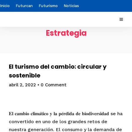
Inicio
Futurcan
Futurismo
Noticias
Estrategia
El turismo del cambio: circular y
sostenible
abril 2, 2022
•
0 Comment
𝐄𝐥 𝐜𝐚𝐦𝐛𝐢𝐨 𝐜𝐥𝐢𝐦𝐚́𝐭𝐢𝐜𝐨 𝐲 𝐥𝐚 𝐩𝐞́𝐫𝐝𝐢𝐝𝐚 𝐝𝐞 𝐛𝐢𝐨𝐝𝐢𝐯𝐞𝐫𝐬𝐢𝐝𝐚𝐝 se ha
convertido en uno de los grandes retos de
nuestra generación. El consumo y la demanda de