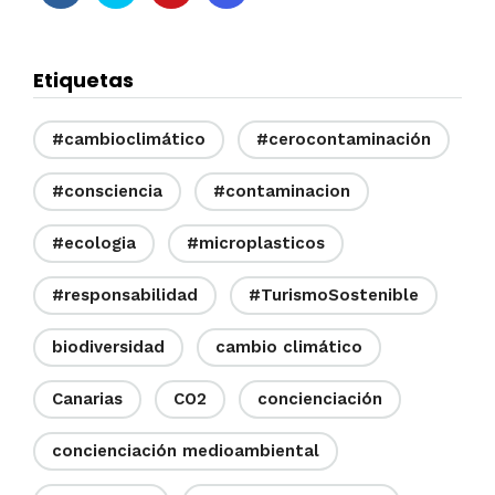
Etiquetas
#cambioclimático
#cerocontaminación
#consciencia
#contaminacion
#ecologia
#microplasticos
#responsabilidad
#TurismoSostenible
biodiversidad
cambio climático
Canarias
CO2
concienciación
concienciación medioambiental