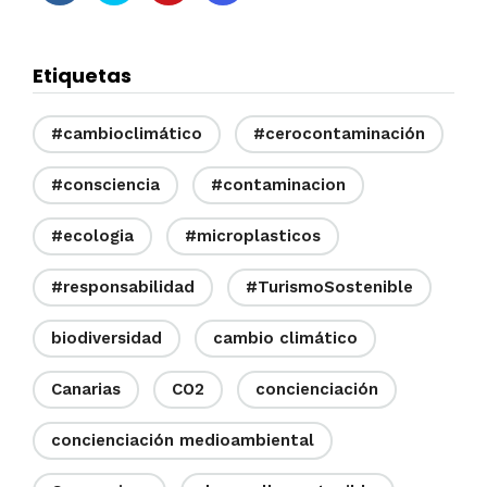
Etiquetas
#cambioclimático
#cerocontaminación
#consciencia
#contaminacion
#ecologia
#microplasticos
#responsabilidad
#TurismoSostenible
biodiversidad
cambio climático
Canarias
CO2
concienciación
concienciación medioambiental