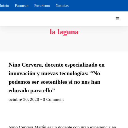
Inicio
Futurcan
Futurismo
Noticias
la laguna
Nino Cervera, docente especializado en
innovación y nuevas tecnologías: “No
podemos ser sostenibles si no nos han
educado para ello”
octubre 30, 2020
•
0 Comment
Nino Cervera Martín es un docente con gran experiencia en