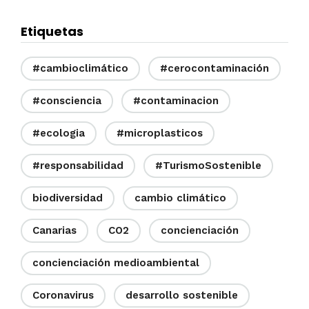
Etiquetas
#cambioclimático
#cerocontaminación
#consciencia
#contaminacion
#ecologia
#microplasticos
#responsabilidad
#TurismoSostenible
biodiversidad
cambio climático
Canarias
CO2
concienciación
concienciación medioambiental
Coronavirus
desarrollo sostenible