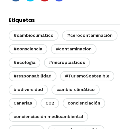
Etiquetas
#cambioclimático
#cerocontaminación
#consciencia
#contaminacion
#ecologia
#microplasticos
#responsabilidad
#TurismoSostenible
biodiversidad
cambio climático
Canarias
CO2
concienciación
concienciación medioambiental