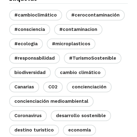
#cambioclimático
#cerocontaminación
#consciencia
#contaminacion
#ecologia
#microplasticos
#responsabilidad
#TurismoSostenible
biodiversidad
cambio climático
Canarias
CO2
concienciación
concienciación medioambiental
Coronavirus
desarrollo sostenible
destino turistico
economía