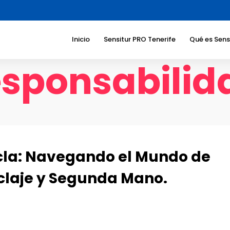
Inicio
Sensitur PRO Tenerife
Qué es Sens
esponsabilid
Beneficios 
Sociedad
Beneficios 
turístico
Sectores a
dirigimos
Temáticas
icla: Navegando el Mundo de
Responsabi
Corporati
iclaje y Segunda Mano.