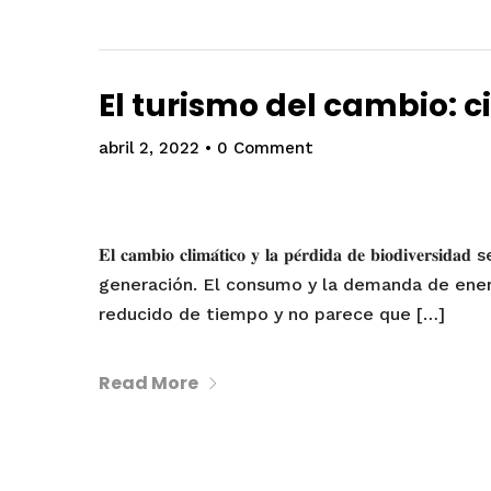
El turismo del cambio: ci
abril 2, 2022
•
0 Comment
𝐄𝐥 𝐜𝐚𝐦𝐛𝐢𝐨 𝐜𝐥𝐢𝐦𝐚́𝐭𝐢𝐜𝐨 𝐲 𝐥𝐚 𝐩𝐞́𝐫𝐝𝐢𝐝𝐚 𝐝𝐞 
generación. El consumo y la demanda de ene
reducido de tiempo y no parece que […]
Read More