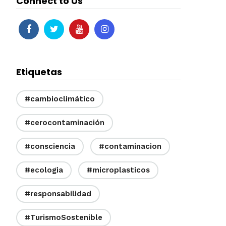
Connect to Us
Etiquetas
#cambioclimático
#cerocontaminación
#consciencia
#contaminacion
#ecologia
#microplasticos
#responsabilidad
#TurismoSostenible