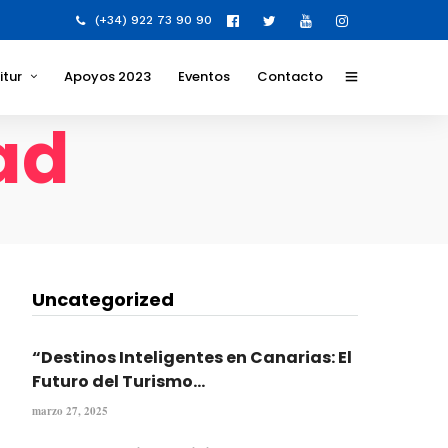
(+34) 922 73 90 90
itur
Apoyos 2023
Eventos
Contacto
ad
y Valores para la
para el destino
 los que nos
 y formatos
Uncategorized
lidad Social
va
“Destinos Inteligentes en Canarias: El
Futuro del Turismo...
marzo 27, 2025