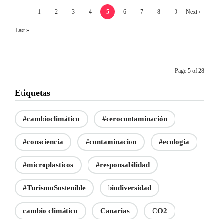
‹
1
2
3
4
5
6
7
8
9
Next ›
Previ
Last »
ous
Page 5 of 28
Etiquetas
#cambioclimático
#cerocontaminación
#consciencia
#contaminacion
#ecologia
#microplasticos
#responsabilidad
#TurismoSostenible
biodiversidad
cambio climático
Canarias
CO2