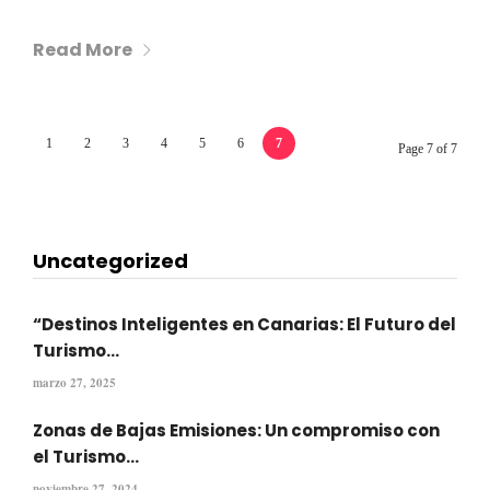
Read More
1
2
3
4
5
6
7
Page 7 of 7
Uncategorized
“Destinos Inteligentes en Canarias: El Futuro del
Turismo...
marzo 27, 2025
Zonas de Bajas Emisiones: Un compromiso con
el Turismo...
noviembre 27, 2024