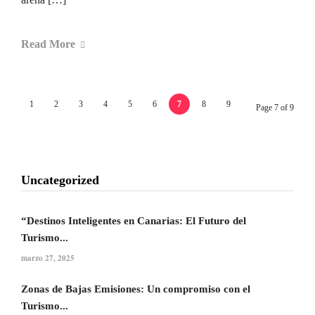
Read More
1
2
3
4
5
6
7
8
9
Page 7 of 9
Uncategorized
“Destinos Inteligentes en Canarias: El Futuro del
Turismo...
marzo 27, 2025
Zonas de Bajas Emisiones: Un compromiso con el
Turismo...